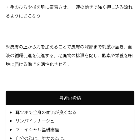
・手のひらや指を肌に密着させ、一連の動きで強く押し込み流れ
るようにおこなう
※皮膚の上から力を加えることで皮膚の深部まで刺激が届き、血
液の循環促進を促進する。老廃物の排泄を促し、酸素や栄養を細
胞に届ける働きを活性化させる。
最近の投稿
耳ツボで全身の血流が良くなる
リンパドレナージュ
フェイシャル基礎講座
自分の為に、誰かの為に。